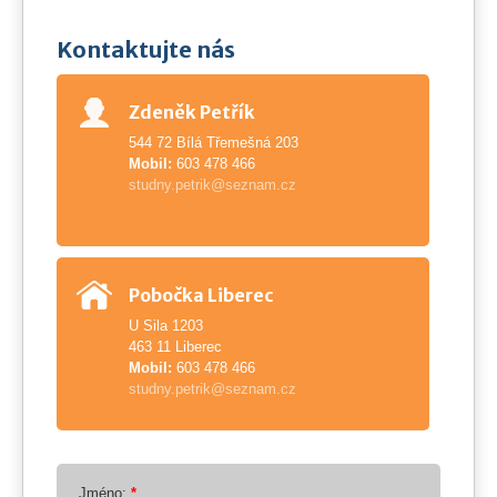
Kontaktujte nás
Zdeněk Petřík
544 72 Bílá Třemešná 203
Mobil:
603 478 466
studny.petrik@seznam.cz
Pobočka Liberec
U Sila 1203
463 11 Liberec
Mobil:
603 478 466
studny.petrik@seznam.cz
Jméno:
*