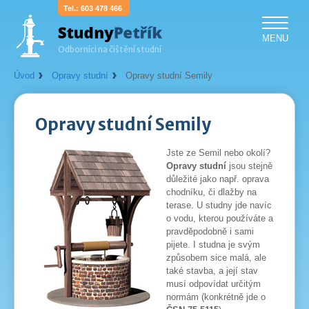
603 478 466
MENU
Odborníci na čištění studní
Úvod
Opravy studní
Opravy studní Semily
Opravy studní Semily
Jste ze Semil nebo okolí?
Opravy studní
jsou stejně
důležité jako např. oprava
chodníku, či dlažby na
terase. U studny jde navíc
o vodu, kterou používáte a
pravděpodobně i sami
pijete. I studna je svým
způsobem sice malá, ale
také stavba, a její stav
musí odpovídat určitým
normám (konkrétně jde o