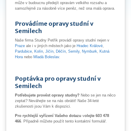
může v budoucnu předejít opravám velkého rozsahu a
samozřejmě za násobně více peněz, než ona malá oprava.
Provádíme opravy studní v
Semilech
Naše firma Studny Petřík provádí opravy studní nejen v
Praze
ale i v jiných městech jako je
Hradec Králové
,
Pardubice
,
Kolín
,
Jičín
,
Děčín
,
Semily
,
Nymburk
,
Kutná
Hora
nebo
Mladá Boleslav
.
Poptávka pro opravy studní v
Semilech
Potřebujete provést opravy studny?
Nebo se jen na něco
zeptat? Neváhejte se na nás obrátit! Naše 34-leté
zkušenosti jsou Vám k dispozici.
Pro rychlejší vyřízení Vašeho dotazu
v
olejte 603 478
466
. Případně můžete použít tento kontaktní formulář.