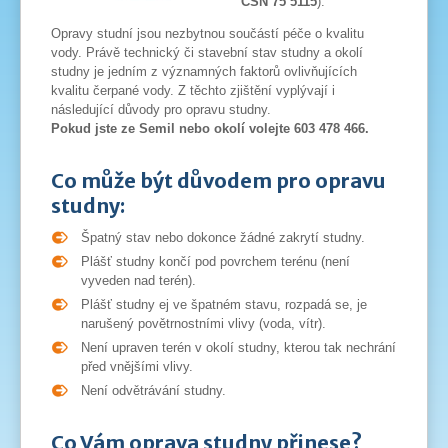
ČSN 75 5115
).
Opravy studní jsou nezbytnou součástí péče o kvalitu
vody. Právě technický či stavební stav studny a okolí
studny je jedním z významných faktorů ovlivňujících
kvalitu čerpané vody. Z těchto zjištění vyplývají i
následující důvody pro opravu studny.
Pokud jste ze Semil nebo okolí volejte 603 478 466.
Co může být důvodem pro opravu
studny:
Špatný stav nebo dokonce žádné zakrytí studny.
Plášť studny končí pod povrchem terénu (není
vyveden nad terén).
Plášť studny ej ve špatném stavu, rozpadá se, je
narušený povětrnostními vlivy (voda, vítr).
Není upraven terén v okolí studny, kterou tak nechrání
před vnějšími vlivy.
Není odvětrávání studny.
Co Vám oprava studny přinese?