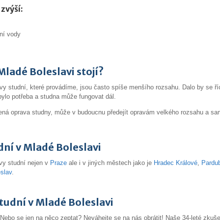
zvýší:
mní vody
Mladé Boleslavi stojí?
vy studní, které provádíme, jsou často spíše menšího rozsahu. Dalo by se říct
 bylo potřeba a studna může fungovat dál.
vedená oprava studny, může v budoucnu předejít opravám velkého rozsahu a s
ní v Mladé Boleslavi
vy studní nejen v
Praze
ale i v jiných městech jako je
Hradec Králové
,
Pardu
slav
.
tudní v Mladé Boleslavi
Nebo se jen na něco zeptat? Neváhejte se na nás obrátit! Naše 34-leté zkuš