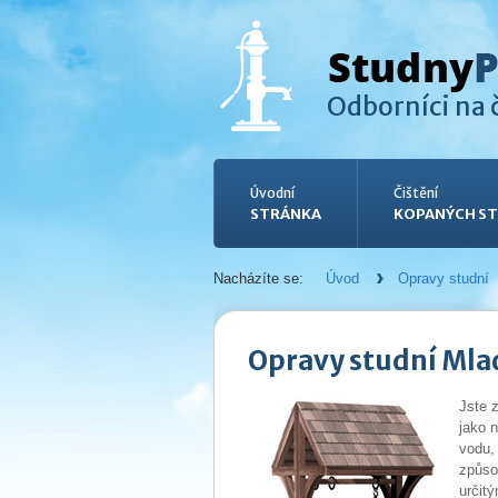
Odborníci na č
Úvodní
Čištění
STRÁNKA
KOPANÝCH ST
Nacházíte se:
Úvod
Opravy studní
Opravy studní Mla
Jste 
jako 
vodu,
způso
určit