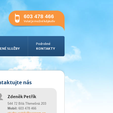
603 478 466
Volat je možné kdykoliv
Podrobné
ENÉ SLUŽBY
KONTAKTY
taktujte nás
Zdeněk Petřík
544 72 Bílá Třemešná 203
Mobil:
603 478 466