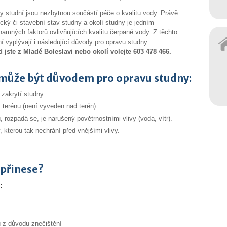
y studní jsou nezbytnou součástí péče o kvalitu vody. Právě
ický či stavební stav studny a okolí studny je jedním
namných faktorů ovlivňujících kvalitu čerpané vody. Z těchto
ní vyplývají i následující důvody pro opravu studny.
 jste z Mladé Boleslavi nebo okolí volejte 603 478 466.
může být důvodem pro opravu studny:
zakrytí studny.
terénu (není vyveden nad terén).
 rozpadá se, je narušený povětrnostními vlivy (voda, vítr).
, kterou tak nechrání před vnějšími vlivy.
 přinese?
:
u z důvodu znečištění