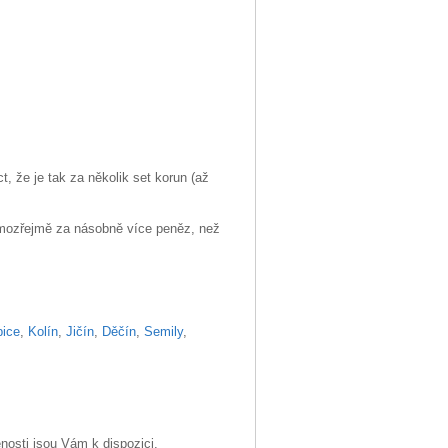
, že je tak za několik set korun (až
amozřejmě za násobně více peněz, než
bice
,
Kolín
,
Jičín
,
Děčín
,
Semily
,
enosti jsou Vám k dispozici.