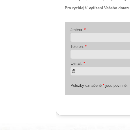
Pro rychlejší vyřízení Vašeho dotaz
Jméno:
*
Telefon:
*
E-mail:
*
Položky označené
*
jsou povinné.