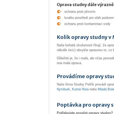
Oprava studny dále výrazně 
ochranu proti plísním
kvalitu prostředí pro sběr podze
ochranu proti kontaminaci vody
Kolik opravy studny v 
Naše bohaté zkušenosti říkají, že opra
několik tisíc) obvykle opraveno to, co
Důležité je, že i malá, ale včas pro
ona malá oprava.
Provádíme opravy stud
Naše firma Studny Petřík provádí opra
Nymburk
,
Kutná Hora
nebo
Mladá Bole
Poptávka pro opravy s
Potřebujete provést opravy studny?