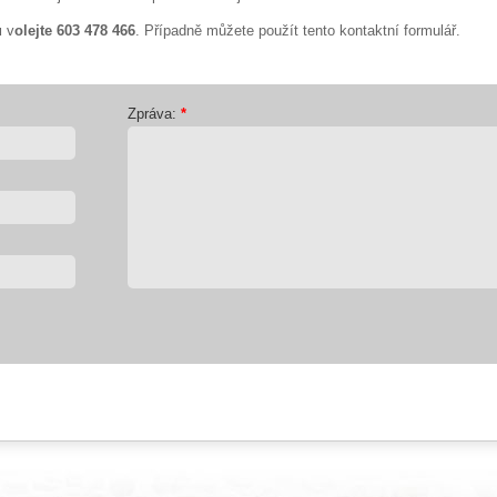
u
v
olejte 603 478 466
. Případně můžete použít tento kontaktní formulář.
Zpráva:
*