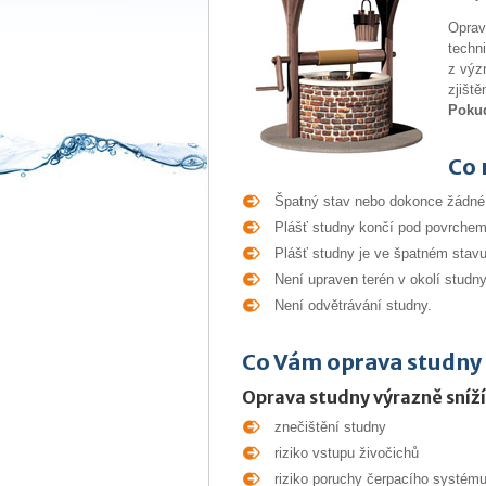
Oprav
techn
z výz
zjiště
Pokud
Co 
Špatný stav nebo dokonce žádné 
Plášť studny končí pod povrchem 
Plášť studny je ve špatném stavu,
Není upraven terén v okolí studny
Není odvětrávání studny.
Co Vám oprava studny
Oprava studny výrazně sníží
znečištění studny
riziko vstupu živočichů
riziko poruchy čerpacího systém