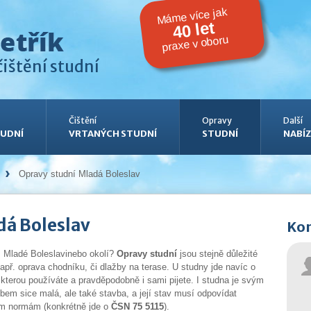
Máme více jak
40 let
praxe v oboru
ištění studní
Čištění
Opravy
Další
UDNÍ
VRTANÝCH STUDNÍ
STUDNÍ
NABÍZ
Opravy studní Mladá Boleslav
dá Boleslav
Kon
z Mladé Boleslavinebo okolí?
Opravy studní
jsou stejně důležité
např. oprava chodníku, či dlažby na terase. U studny jde navíc o
 kterou používáte a pravděpodobně i sami pijete. I studna je svým
bem sice malá, ale také stavba, a její stav musí odpovídat
ým normám (konkrétně jde o
ČSN 75 5115
).