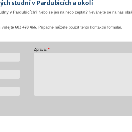
ých studní v Pardubicích a okolí
studny v Pardubicích?
Nebo se jen na něco zeptat? Neváhejte se na nás obrá
u
v
olejte 603 478 466
. Případně můžete použít tento kontaktní formulář.
Zpráva:
*