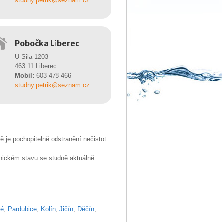
studny.petrik@seznam.cz
Pobočka Liberec
U Sila 1203
463 11 Liberec
Mobil:
603 478 466
studny.petrik@seznam.cz
 je pochopitelně odstranění nečistot.
hnickém stavu se studně aktuálně
vé
,
Pardubice
,
Kolín
,
Jičín
,
Děčín
,