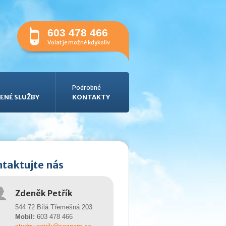
603 478 466
Volat je možné kdykoliv
Podrobné
ENÉ SLUŽBY
KONTAKTY
taktujte nás
Zdeněk Petřík
544 72 Bílá Třemešná 203
Mobil:
603 478 466