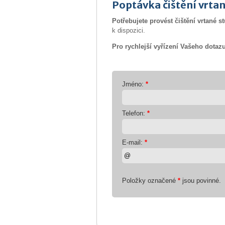
Poptávka čištění vrtan
Potřebujete provést čištění vrtané 
k dispozici.
Pro rychlejší vyřízení Vašeho dotaz
Jméno:
*
Telefon:
*
E-mail:
*
Položky označené
*
jsou povinné.