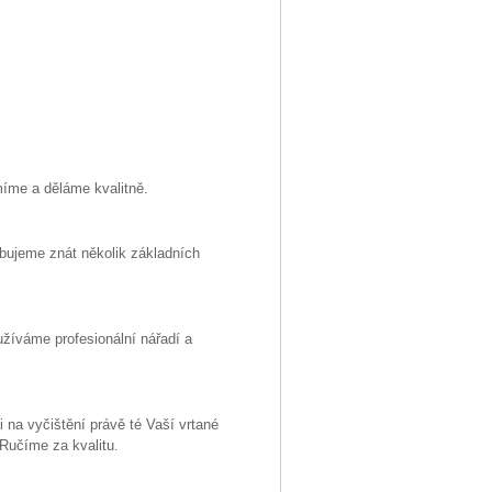
míme a děláme kvalitně.
řebujeme znát několik základních
užíváme profesionální nářadí a
 na vyčištění právě té Vaší vrtané
Ručíme za kvalitu.