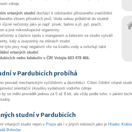
osti zdroje.
ním vrtaných studní
dochází k odstranění přirozeného znečištění
beného vlivem přírodních jevů. Voda sebou průběžně do studně
í různé nečistoty jako je např. písek, bahno a jíl, pyl, prach,
ton a jiné mikroskopické organismy.
nečistoty a částice spolu s manganem a železem ve studni vytváří
enty, kaly a usazeniny na stěnách studní.
é tyto jevy mají negativní vliv na kvalitu vody a ovlivňují také
ištění vrtaných studní
.
dubicích nebo kdekoliv v ČR! Volejte 603 478 466.
tudní v Pardubicích probíhá
o provádí mechanickým vyčištěním a dezinfekcí. Cílem čištění vrtané studně
provést orientační zkoušku vydatnosti vodního zdroje.
 by se mělo provádět jednou za 5 až 8 let, ale vždy podle toho, v jakém tec
studny.
aných studní v Pardubicích
ění vrtaných studní nejen v
Praze
ale i v jiných městech jako je
Hradec Králo
adá Boleslav
.