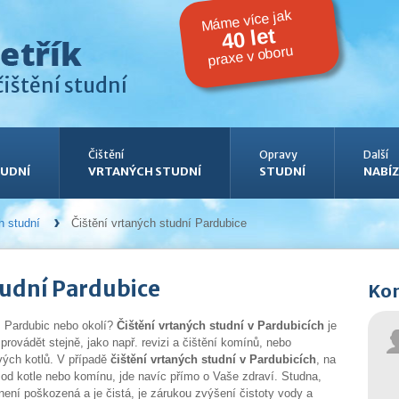
Máme více jak
40 let
praxe v oboru
ištění studní
Čištění
Opravy
Další
UDNÍ
VRTANÝCH STUDNÍ
STUDNÍ
NABÍZ
h studní
Čištění vrtaných studní Pardubice
tudní Pardubice
Kon
z Pardubic nebo okolí?
Čištění vrtaných studní v Pardubicích
je
provádět stejně, jako např. revizi a čištění komínů, nebo
vých kotlů. V případě
čištění vrtaných studní v Pardubicích
, na
l od kotle nebo komínu, jde navíc přímo o Vaše zdraví. Studna,
 není poškozená a je čistá, je zárukou zvýšení čistoty vody a