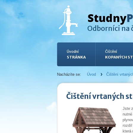
Odborníci na č
Úvodní
Čištění
STRÁNKA
KOPANÝCH ST
Nacházíte se:
Úvod
Čištění vrtanýc
Čištění vrtaných s
Jste 
nutné 
plyno
rozdí
která