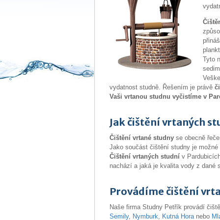
vydatn
Čiště
způso
přináš
plank
Tyto 
sedim
Vešker
vydatnost studně. Řešením je právě
č
Vaši vrtanou studnu vyčistíme v Par
Jak čištění vrtaných s
Čištění vrtané studny
se obecně řečen
Jako součást čištění studny je možné 
Čištění vrtaných studní
v Pardubicích
nachází a jaká je kvalita vody z dané 
Provádíme čištění vrt
Naše firma Studny Petřík provádí čišt
Semily
,
Nymburk
,
Kutná Hora
nebo
Ml