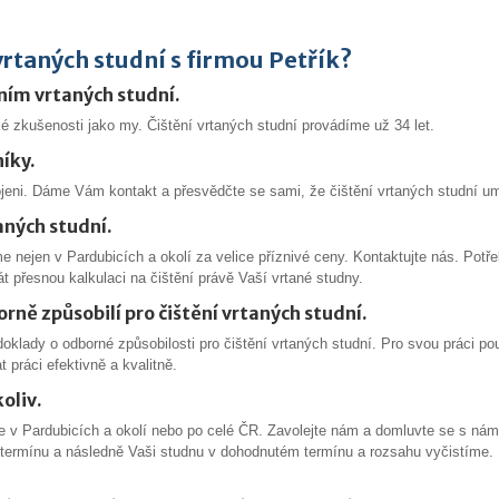
vrtaných studní s firmou Petřík?
ěním vrtaných studní.
 zkušenosti jako my. Čištění vrtaných studní provádíme už 34 let.
íky.
jeni. Dáme Vám kontakt a přesvědčte se sami, že čištění vrtaných studní u
aných studní.
me nejen v Pardubicích a okolí za velice příznivé ceny. Kontaktujte nás. Pot
 přesnou kalkulaci na čištění právě Vaší vrtané studny.
ně způsobilí pro čištění vrtaných studní.
oklady o odborné způsobilosti pro čištění vrtaných studní. Pro svou práci po
 práci efektivně a kvalitně.
oliv.
e v Pardubicích a okolí nebo po celé ČR. Zavolejte nám a domluvte se s námi
termínu a následně Vaši studnu v dohodnutém termínu a rozsahu vyčistíme. 