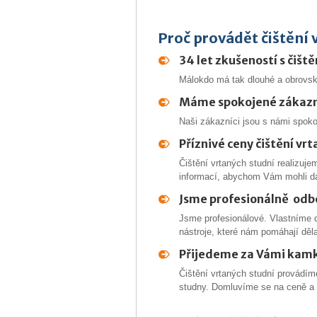
Proč provádět čištění 
34 let zkušeností s čišt
Málokdo má tak dlouhé a obrovské
Máme spokojené zákazn
Naši zákazníci jsou s námi spoko
Příznivé ceny čištění vrt
Čištění vrtaných studní realizuje
informací, abychom Vám mohli dát
Jsme profesionálně odbor
Jsme profesionálové. Vlastníme d
nástroje, které nám pomáhají dělat
Přijedeme za Vámi kamk
Čištění vrtaných studní provádím
studny. Domluvíme se na ceně a 